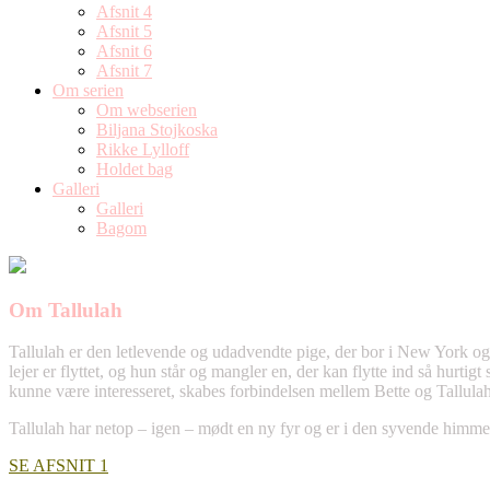
Afsnit 4
Afsnit 5
Afsnit 6
Afsnit 7
Om serien
Om webserien
Biljana Stojkoska
Rikke Lylloff
Holdet bag
Galleri
Galleri
Bagom
Om Tallulah
Tallulah er den letlevende og udadvendte pige, der bor i New York og l
lejer er flyttet, og hun står og mangler en, der kan flytte ind så hurt
kunne være interesseret, skabes forbindelsen mellem Bette og Tallula
Tallulah har netop – igen – mødt en ny fyr og er i den syvende himm
SE AFSNIT 1