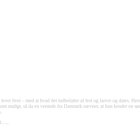
ever livet – med at hvad det indbefatter af fest og farver og dates. Hen
igt som muligt, så da en veninde fra Danmark nævner, at hun kender en sø
h.
el…..