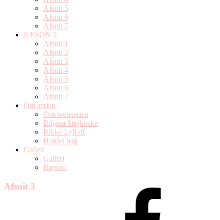
Afsnit 5
Afsnit 6
Afsnit 7
SÆSON 2
Afsnit 1
Afsnit 2
Afsnit 3
Afsnit 4
Afsnit 5
Afsnit 6
Afsnit 7
Om serien
Om webserien
Biljana Stojkoska
Rikke Lylloff
Holdet bag
Galleri
Galleri
Bagom
Afsnit 3