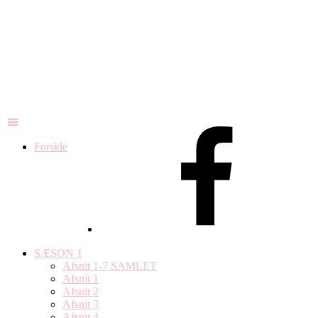
Forside
SÆSON 1
Afsnit 1-7 SAMLET
Afsnit 1
Afsnit 2
Afsnit 3
Afsnit 4