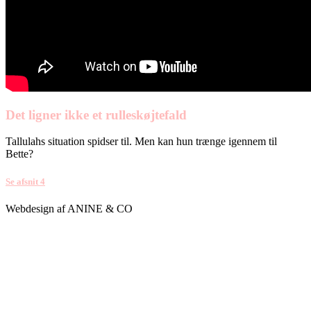
Det ligner ikke et rulleskøjtefald
Tallulahs situation spidser til. Men kan hun trænge igennem til
Bette?
Se afsnit 4
Webdesign af ANINE & CO