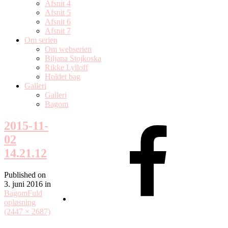
Afsnit 4
Afsnit 5
Afsnit 6
Afsnit 7
Om serien
Om webserien
Biljana Stojkoska
Rikke Lylloff
Holdet bag
Galleri
Galleri
Bagom
2015-11-
02
14.21.12
Published on
3. juni 2016
in
Bagom
Fuld
opløsning
(2447 × 2687)