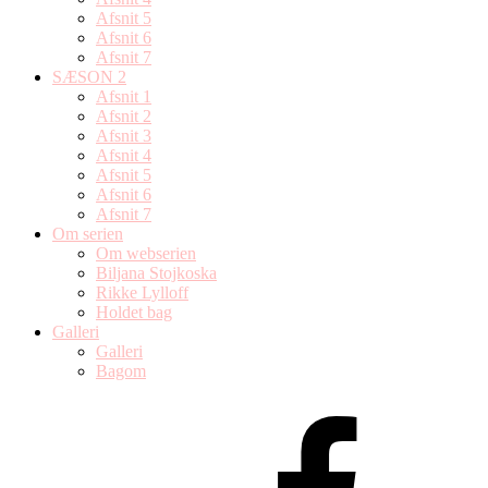
Afsnit 5
Afsnit 6
Afsnit 7
SÆSON 2
Afsnit 1
Afsnit 2
Afsnit 3
Afsnit 4
Afsnit 5
Afsnit 6
Afsnit 7
Om serien
Om webserien
Biljana Stojkoska
Rikke Lylloff
Holdet bag
Galleri
Galleri
Bagom