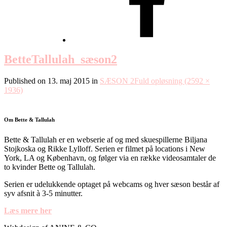
BetteTallulah_sæson2
Published on
13. maj 2015
in
SÆSON 2
Fuld opløsning (2592 ×
1936)
Om Bette & Tallulah
Bette & Tallulah er en webserie af og med skuespillerne Biljana
Stojkoska og Rikke Lylloff. Serien er filmet på locations i New
York, LA og København, og følger via en række videosamtaler de
to kvinder Bette og Tallulah.
Serien er udelukkende optaget på webcams og hver sæson består af
syv afsnit à 3-5 minutter.
Læs mere her