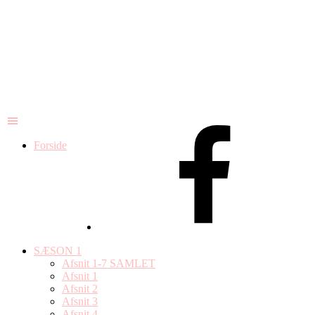
Forside
SÆSON 1
Afsnit 1-7 SAMLET
Afsnit 1
Afsnit 2
Afsnit 3
Afsnit 4